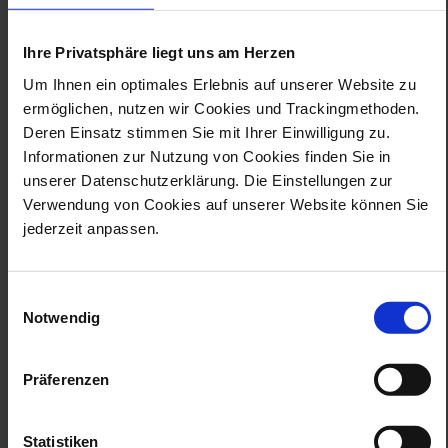
cafe@meissen.com
Kulinarische Events in der Erlebniswelt
Ihre Privatsphäre liegt uns am Herzen
Meissen
Kalender
Um Ihnen ein optimales Erlebnis auf unserer Website zu
werden kurse angeboten?
ermöglichen, nutzen wir Cookies und Trackingmethoden.
Deren Einsatz stimmen Sie mit Ihrer Einwilligung zu.
Informationen zur Nutzung von Cookies finden Sie in
Ja, wir bieten einen Kreativ-Workshop an. Unter der
unserer Datenschutzerklärung. Die Einstellungen zur
Anleitung eines Mitarbeiters der Manufaktur gestaltet
was bietet die erlebniswelt
jeder Kursteilnehmer ein eigenes Objekt aus
Verwendung von Cookies auf unserer Website können Sie
meissen für firmenfeiern und
Meissener Porzellan.
incentive gruppen an?
jederzeit anpassen.
Der Workshop findet zu regelmäßigen Terminen
statt:
Kreativ-Workshop
Tagen & Feiern
Einwilligungsauswahl
was bietet die erlebniswelt
Notwendig
meissen für kita- und
schülergruppen an?
Präferenzen
Mit Beginn der sächsischen Herbstferien bis zum 31.
März des Folgejahres startet unser Angebot für
was bietet die erlebniswelt
Schulklassen, Hort- und Kitagruppen. Zu einem
Statistiken
meissen für kinder und familien