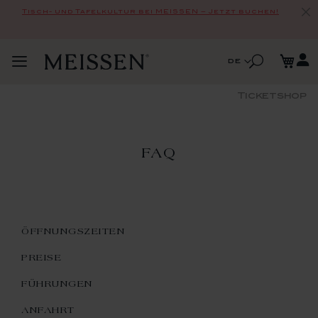
Tisch- und Tafelkultur bei MEISSEN – Jetzt buchen!
Zum
Me
Inhalt
Suche
Sprache
de
Navigation
springen
Suche
umschalten
Ticketshop
FAQ
ÖFFNUNGSZEITEN
PREISE
FÜHRUNGEN
ANFAHRT