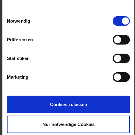
Einwilligungsauswahl
personenanzahl
Notwendig
Präferenzen
gruppenname
Statistiken
tischreservierung gewünscht?
Marketing
welche veranstaltung wünschen
Cookies zulassen
sie?
Besichtigung Schauwerkstatt und Museum
Nur notwendige Cookies
Exklusive Gruppenführung
Orgelanspiel