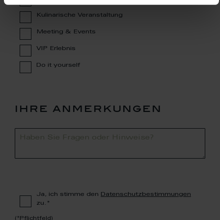
Kulinarische Veranstaltung
Meeting & Events
VIP Erlebnis
Do it yourself
ihre anmerkungen
Ja, ich stimme den
Datenschutzbestimmungen
zu.*
(*Pflichtfeld)