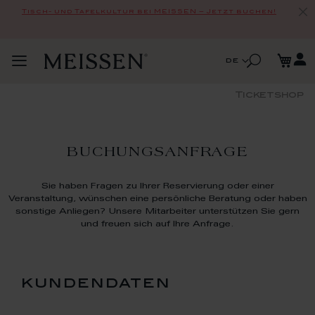
Tisch- und Tafelkultur bei MEISSEN – Jetzt buchen!
Zum
Me
Inhalt
Suche
Sprache
de
Navigation
springen
Suche
umschalten
Ticketshop
BUCHUNGSANFRAGE
Sie haben Fragen zu Ihrer Reservierung oder einer
Veranstaltung, wünschen eine persönliche Beratung oder haben
sonstige Anliegen? Unsere Mitarbeiter unterstützen Sie gern
und freuen sich auf Ihre Anfrage.
kundendaten