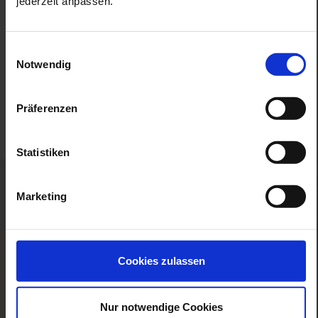
jederzeit anpassen.
bestellen?
Einwilligungsauswahl
Ja, gern bestellen wir an der Ticketkasse ein Taxi für
Notwendig
Ihre Weiterreise.
Präferenzen
Statistiken
Marketing
das unternehmen
Cookies zulassen
angebote
faq
Nur notwendige Cookies