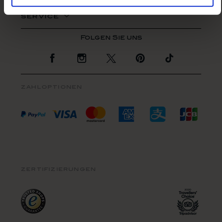
rechtliches
service
Zur Facebook Seite
Zur Instagram Seite
Zur Twitter Seite
Zur Pinterest Se
Zur TikTo
zahloptionen
zertifizierungen