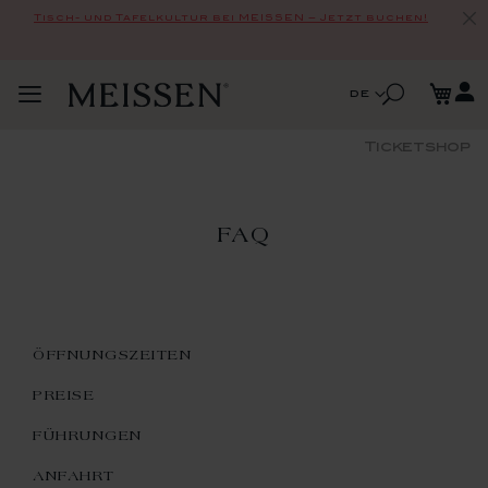
Tisch- und Tafelkultur bei MEISSEN – Jetzt buchen!
Zum
Me
Inhalt
Suche
Sprache
de
Navigation
springen
Suche
umschalten
Ticketshop
FAQ
ÖFFNUNGSZEITEN
PREISE
FÜHRUNGEN
ANFAHRT