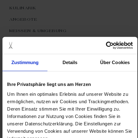
KULINARIK
ANGEBOTE
MEISSEN & UMGEBUNG
was kann ich in meißen noch
unternehmen?
Zustimmung
Details
Über Cookies
Weitere empfehlenswerte Sehenswürdigkeiten sind
die Albrechtsburg Meissen und der Dom zu Meißen.
Genießen Sie die Qualitätsweine von den Hängen des
Ihre Privatsphäre liegt uns am Herzen
Elbtals in einem der Weingüter. Weitere Auskünfte
Um Ihnen ein optimales Erlebnis auf unserer Website zu
gibt die Tourist-Information Meißen.
Tel.: +49.3521 4194-0
ermöglichen, nutzen wir Cookies und Trackingmethoden.
Fax: +49.3521 4194-19
Deren Einsatz stimmen Sie mit Ihrer Einwilligung zu.
E-Mail:
Tourismus@stadt-meissen.de
Informationen zur Nutzung von Cookies finden Sie in
https://www.touristinfo-meissen.de/tourist-
information.html
unserer Datenschutzerklärung. Die Einstellungen zur
Verwendung von Cookies auf unserer Website können Sie
kann ich bei ihnen ein taxi