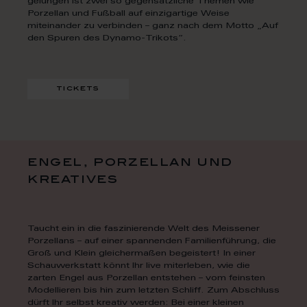
gelungen ist zwei so gegensätzliche Themen wie
Porzellan und Fußball auf einzigartige Weise
miteinander zu verbinden – ganz nach dem Motto „Auf
den Spuren des Dynamo-Trikots“.
tickets
engel, porzellan und
kreatives
Taucht ein in die faszinierende Welt des Meissener
Porzellans – auf einer spannenden Familienführung, die
Groß und Klein gleichermaßen begeistert! In einer
Schauwerkstatt könnt Ihr live miterleben, wie die
zarten Engel aus Porzellan entstehen – vom feinsten
Modellieren bis hin zum letzten Schliff. Zum Abschluss
dürft Ihr selbst kreativ werden: Bei einer kleinen