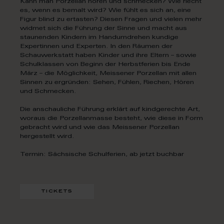
Kann man Porzellan hören und schmecken? Wie riecht
es, wenn es bemalt wird? Wie fühlt es sich an, eine
Figur blind zu ertasten? Diesen Fragen und vielen mehr
widmet sich die Führung der Sinne und macht aus
staunenden Kindern im Handumdrehen kundige
Expertinnen und Experten. In den Räumen der
Schauwerkstatt haben Kinder und ihre Eltern – sowie
Schulklassen von Beginn der Herbstferien bis Ende
März – die Möglichkeit, Meissener Porzellan mit allen
Sinnen zu ergründen: Sehen, Fühlen, Riechen, Hören
und Schmecken.
Die anschauliche Führung erklärt auf kindgerechte Art,
woraus die Porzellanmasse besteht, wie diese in Form
gebracht wird und wie das Meissener Porzellan
hergestellt wird.
Termin: Sächsische Schulferien, ab jetzt buchbar
tickets