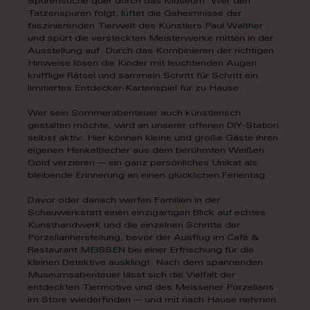
Spurensuche quer durch das Museum. Wer den
Tatzenspuren folgt, lüftet die Geheimnisse der
faszinierenden Tierwelt des Künstlers Paul Walther
und spürt die versteckten Meisterwerke mitten in der
Ausstellung auf. Durch das Kombinieren der richtigen
Hinweise lösen die Kinder mit leuchtenden Augen
knifflige Rätsel und sammeln Schritt für Schritt ein
limitiertes Entdecker-Kartenspiel für zu Hause.
Wer sein Sommerabenteuer auch künstlerisch
gestalten möchte, wird an unserer offenen DIY-Station
selbst aktiv: Hier können kleine und große Gäste ihren
eigenen Henkelbecher aus dem berühmten Weißen
Gold verzieren — ein ganz persönliches Unikat als
bleibende Erinnerung an einen glücklichen Ferientag.
Davor oder danach werfen Familien in der
Schauwerkstatt einen einzigartigen Blick auf echtes
Kunsthandwerk und die einzelnen Schritte der
Porzellanherstellung, bevor der Ausflug im Café &
Restaurant MEISSEN bei einer Erfrischung für die
kleinen Detektive ausklingt. Nach dem spannenden
Museumsabenteuer lässt sich die Vielfalt der
entdeckten Tiermotive und des Meissener Porzellans
im Store wiederfinden — und mit nach Hause nehmen.