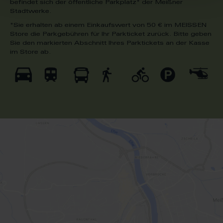
befindet sich der öffentliche Parkplatz* der
Meißner
Stadtwerke
.
*Sie erhalten ab einem Einkaufswert von 50 € im MEISSEN
Store die Parkgebühren für Ihr Parkticket zurück. Bitte geben
Sie den markierten Abschnitt Ihres Parktickets an der Kasse
im Store ab.