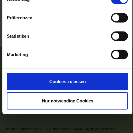
Barrierefreiheit
Präferenzen
Statistiken
Marketing
IHRE ANFAHRT
Cookies zulassen
Staatliche Porzellan-Manufaktur Meissen GmbH
Erlebniswelt Meissen
Nur notwendige Cookies
Talstraße 9
01662 Meißen
Deutschland
In der Talstraße 10, 200m vom Haupteingang entfernt,