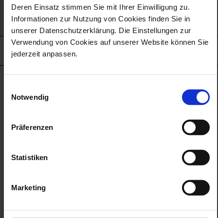
Deren Einsatz stimmen Sie mit Ihrer Einwilligung zu.
Informationen zur Nutzung von Cookies finden Sie in
unserer Datenschutzerklärung. Die Einstellungen zur
Verwendung von Cookies auf unserer Website können Sie
DETAILS
jederzeit anpassen.
Was ist Meissener Porzellan? Kann man Porzellan
Einwilligungsauswahl
hören und schmecken? Wie riecht es, wenn es bemalt
Notwendig
wird? Wie fühlt es sich an, eine Figur blind zu
ertasten?
Präferenzen
Diesen Fragen widmet sich die Führung der Sinne und
macht aus staunenden Kindern im Handumdrehen
Statistiken
kundige Expertinnen und Experten. In den Räumen der
Schauwerkstatt haben Kinder und ihre Eltern sowie
Schulklassen während der Schulferien die
Marketing
Möglichkeit, Meissener Porzellan mit allen Sinnen zu
ergründen: Sehen, Fühlen, Riechen, Hören und
Schmecken.