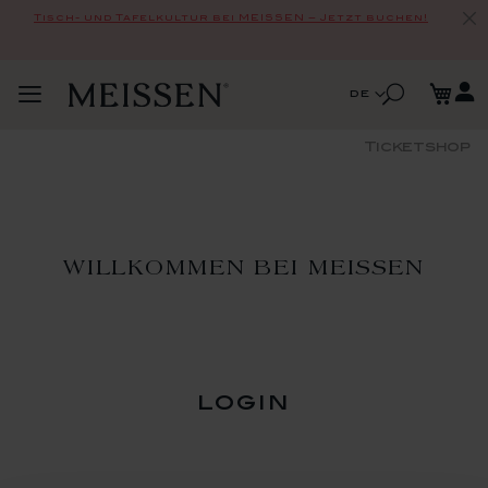
Tisch- und Tafelkultur bei MEISSEN – Jetzt buchen!
Zum
Me
Inhalt
Suche
Sprache
de
Navigation
springen
Suche
umschalten
Ticketshop
WILLKOMMEN BEI MEISSEN
login