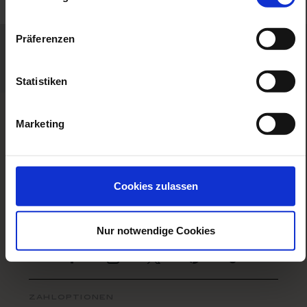
Präferenzen
Statistiken
das unternehmen
Marketing
angebote
faq
rechtliches
Cookies zulassen
service
Nur notwendige Cookies
Zur Facebook Seite
Zur Instagram Seite
Zur Twitter Seite
Zur Pinterest Se
Zur TikTo
zahloptionen