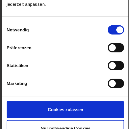
jederzeit anpassen.
Einwilligungsauswahl
Notwendig
frühstück bei meissen
zum termin
Präferenzen
Statistiken
Marketing
Cookies zulassen
Nur notwendige Cookies
zeichenkurs im museum