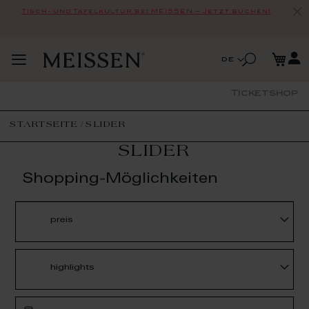
Tisch- und Tafelkultur bei MEISSEN – Jetzt buchen!
Zum
Me
Inhalt
Suche
Sprache
de
Navigation
springen
Suche
umschalten
Ticketshop
STARTSEITE
SLIDER
SLIDER
Shopping-Möglichkeiten
preis
highlights