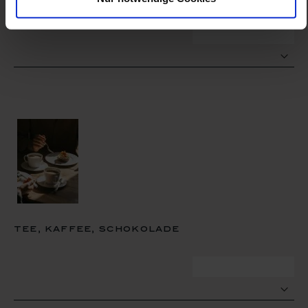
zum termin
tee, kaffee, schokolade
zum termin