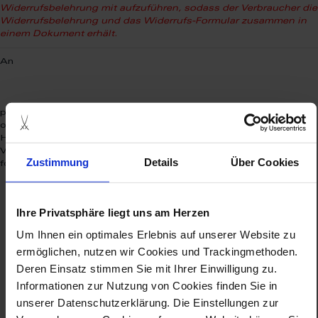
Widerrufsbelehrung mit aufzuführen, sodass der Verbraucher die
Widerrufsbelehrung und das Widerrufs-Formular zusammen in
einem Dokument erhält.
An
per Fax an:
oder per E-Mail an:
*
*
Hiermit widerrufe(n) ich/wir
den von mir/uns
abgeschlossenen
*
Vertrag über den Kauf der folgenden Waren
/ die Erbringung der
Zustimmung
Details
Über Cookies
*
folgenden Dienstleistung
:
Ihre Privatsphäre liegt uns am Herzen
Um Ihnen ein optimales Erlebnis auf unserer Website zu
ermöglichen, nutzen wir Cookies und Trackingmethoden.
Deren Einsatz stimmen Sie mit Ihrer Einwilligung zu.
Informationen zur Nutzung von Cookies finden Sie in
unserer Datenschutzerklärung. Die Einstellungen zur