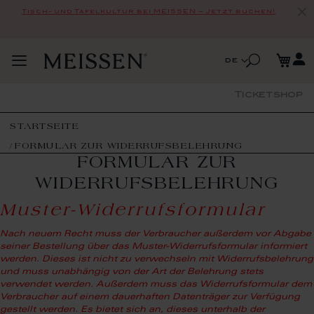
Tisch- und Tafelkultur bei MEISSEN – Jetzt buchen!
Zum
Me
Inhalt
Suche
Sprache
de
Navigation
springen
Suche
umschalten
Ticketshop
STARTSEITE
FORMULAR ZUR WIDERRUFSBELEHRUNG
FORMULAR ZUR
WIDERRUFSBELEHRUNG
Muster-Widerrufsformular
Nach neuem Recht muss der Verbraucher außerdem vor Abgabe
seiner Bestellung über das Muster-Widerrufsformular informiert
werden. Dieses ist nicht zu verwechseln mit Widerrufsbelehrung
und muss unabhängig von der Art der Belehrung stets
verwendet werden. Außerdem muss das Widerrufsformular dem
Verbraucher auf einem dauerhaften Datenträger zur Verfügung
gestellt werden. Es bietet sich an, dieses unterhalb der