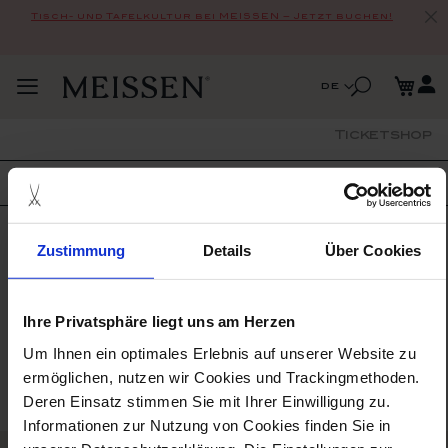
Tisch- und Tafelkultur bei MEISSEN – Jetzt buchen!
Zum
Me
Inhalt
Suche
Sprache
de
Navigation
springen
Suche
umschalten
Ticketshop
STARTSEITE
STORE DETAILS
STORE DETAILS IS
CURRENTLY DISABLED.
Zustimmung
Details
Über Cookies
Please contact support.
Ihre Privatsphäre liegt uns am Herzen
Um Ihnen ein optimales Erlebnis auf unserer Website zu
ermöglichen, nutzen wir Cookies und Trackingmethoden.
Deren Einsatz stimmen Sie mit Ihrer Einwilligung zu.
Informationen zur Nutzung von Cookies finden Sie in