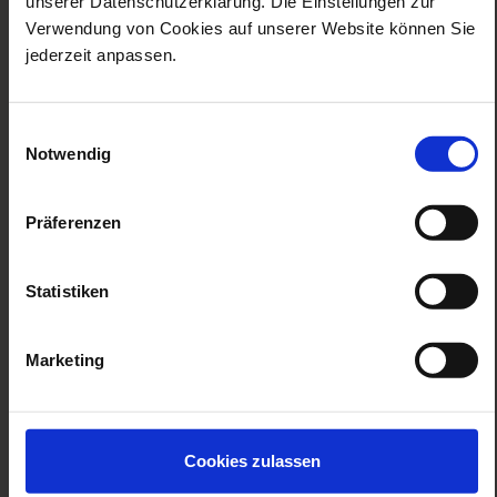
unserer Datenschutzerklärung. Die Einstellungen zur
das unternehmen
Verwendung von Cookies auf unserer Website können Sie
angebote
jederzeit anpassen.
faq
rechtliches
Einwilligungsauswahl
Notwendig
service
Präferenzen
Zur Facebook Seite
Zur Instagram Seite
Zur Twitter Seite
Zur Pinterest Se
Zur TikTo
Statistiken
zahloptionen
Marketing
Cookies zulassen