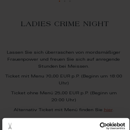
LADIES CRIME NIGHT
Lassen Sie sich überraschen von mordsmäßiger
Frauenpower und freuen Sie sich auf anregende
Stunden bei Meissen.
Ticket mit Menu 70,00 EUR p.P. (Beginn um 18:00
Uhr)
Ticket ohne Menü 25,00 EUR p.P. (Beginn um
20:00 Uhr)
Alternativ Ticket mit Menü finden Sie
hier
.
Informationen über die Autorinnen