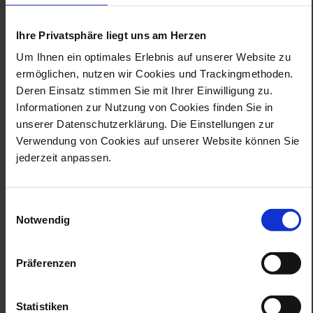
特別な贅沢体験 ― エクストラ・スペシャ
ル・ラグジュアリーツアー
Ihre Privatsphäre liegt uns am Herzen
Um Ihnen ein optimales Erlebnis auf unserer Website zu
ermöglichen, nutzen wir Cookies und Trackingmethoden.
マイセンで、あなたのあらゆるご要望を叶える、完全オーダーメイ
ドのVIPツアーをご用意いたします。専用リムジンで「ハウス・オ
Deren Einsatz stimmen Sie mit Ihrer Einwilligung zu.
ブ・マイセン」へとご案内し、白い金と称される磁器の製作工程
Informationen zur Nutzung von Cookies finden Sie in
を、五感すべてでご体験いただけます。
unserer Datenschutzerklärung. Die Einstellungen zur
製造現場では、熟練の職人やデザイナー、美術史家との交流を通し
Verwendung von Cookies auf unserer Website können Sie
て、マイセン磁器の真髄に触れていただけます。磁器の原料を手に
jederzeit anpassen.
取り、絵付け工房に立ち込めるテレピン油の香りを感じながら、驚
くべき技と精緻な芸術が目の前で形になっていく様子をご堪能くだ
さい。
Einwilligungsauswahl
この特別な一日には、マイセンならではの特別なロケーション巡り
Notwendig
に加え、グルメなひとときもご用意。シェフがあなたのためだけに
考案する、伝統のザクセン料理を現代的に再解釈した逸品を、完全
プライベートな空間でお楽しみいただきます。
Präferenzen
ツアーの締めくくりには、マイセンのアルブレヒツブルク城や、モ
ーリッツブルク狩猟城を巡る王族の足跡をたどる旅へ、あるいは近
隣のブドウ畑でザクセンの極上ワインを味わうひとときもお選びい
ただけます。
Statistiken