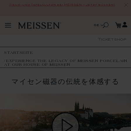
Tisch- und Tafelkultur bei MEISSEN – Jetzt buchen!
Zum
Me
Inhalt
Suche
Sprache
de
Navigation
springen
Suche
umschalten
Ticketshop
STARTSEITE
EXPERIENCE THE LEGACY OF MEISSEN PORCELAIN
AT OUR HOUSE OF MEISSEN
マイセン磁器の伝統を体感する
Play Video