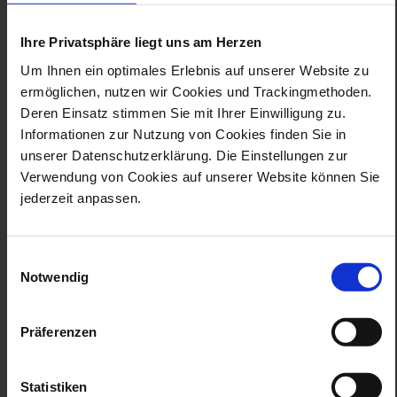
gutschein
Ihre Privatsphäre liegt uns am Herzen
besichtigung
Um Ihnen ein optimales Erlebnis auf unserer Website zu
schauwerkstatt und
ermöglichen, nutzen wir Cookies und Trackingmethoden.
museum
16,00 €
Deren Einsatz stimmen Sie mit Ihrer Einwilligung zu.
Informationen zur Nutzung von Cookies finden Sie in
unserer Datenschutzerklärung. Die Einstellungen zur
Das perfekte Geschenk - buchen Sie jetzt Ihre Gutscheine
Verwendung von Cookies auf unserer Website können Sie
für die Besichtigung der Schauwerkstatt und des Museums.
jederzeit anpassen.
(*) Pflichtfelder
Einwilligungsauswahl
Notwendig
in den warenkorb
Präferenzen
Statistiken