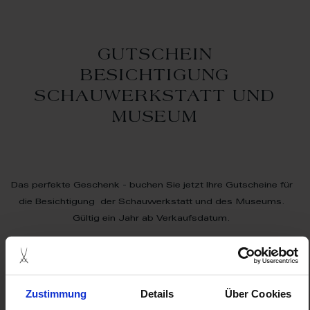
GUTSCHEIN
BESICHTIGUNG
SCHAUWERKSTATT UND
MUSEUM
Das perfekte Geschenk - buchen Sie jetzt Ihre Gutscheine für
die Besichtigung der Schauwerkstatt und des Museums.
Gültig ein Jahr ab Verkaufsdatum.
Einlösbar jederzeit innerhalb der Öffnungszeiten von der
Erlebniswelt MEISSEN ohne weitere Voranmeldung.
Zustimmung
Details
Über Cookies