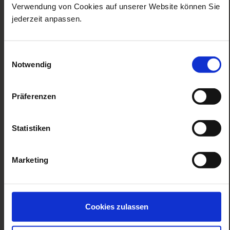
Verwendung von Cookies auf unserer Website können Sie
angebote
jederzeit anpassen.
faq
rechtliches
Einwilligungsauswahl
service
Notwendig
Präferenzen
Zur Facebook Seite
Zur Instagram Seite
Zur Twitter Seite
Zur Pinterest Se
Zur TikTo
Statistiken
zahloptionen
Marketing
Cookies zulassen
zertifizierungen