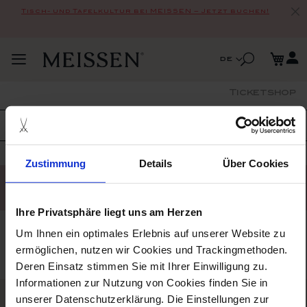
Tisch- und Tafelkultur bei MEISSEN – Jetzt buchen!
Zum
Me
Inhalt
Suche
Sprache
de
Navigation
springen
Suche
umschalten
Ticketshop
STARTSEITE
IHR BESUCH
GESCHENKGUTSCHEIN
GESCHENKGUTSCHEIN
Zustimmung
Details
Über Cookies
Leider können wir keine passenden Produkte zu
ihrer Auswahl finden.
Ihre Privatsphäre liegt uns am Herzen
Um Ihnen ein optimales Erlebnis auf unserer Website zu
ermöglichen, nutzen wir Cookies und Trackingmethoden.
Deren Einsatz stimmen Sie mit Ihrer Einwilligung zu.
Informationen zur Nutzung von Cookies finden Sie in
unserer Datenschutzerklärung. Die Einstellungen zur
das unternehmen