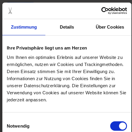
Zustimmung
Details
Über Cookies
Ihre Privatsphäre liegt uns am Herzen
jahreskarte schauwerkstatt, museum
und sonderausstellungen
Um Ihnen ein optimales Erlebnis auf unserer Website zu
ermöglichen, nutzen wir Cookies und Trackingmethoden.
details
Deren Einsatz stimmen Sie mit Ihrer Einwilligung zu.
Informationen zur Nutzung von Cookies finden Sie in
unserer Datenschutzerklärung. Die Einstellungen zur
Verwendung von Cookies auf unserer Website können Sie
365 Tage Erlebniswelt Meissen
jederzeit anpassen.
Eine Karte für die faszinierende Welt des Meissener
Porzellans
Einwilligungsauswahl
Notwendig