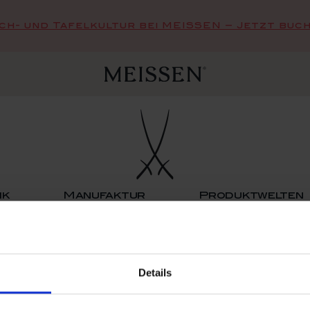
sch- und Tafelkultur bei MEISSEN – Jetzt buch
ik
Manufaktur
Produktwelten
Details
VERANSTALTUNGEN