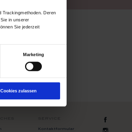
nd Trackingmethoden. Deren
Sie in unserer
önnen Sie jederzeit
Marketing
Cookies zulassen
Zur Fac
iches
service
m
Kontaktformular
Zur Inst